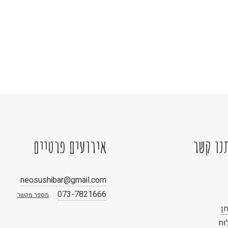
נו קשר
אירועים פרטיים
neosushibar@gmail.com
073-7821666
מספר מקשר
ן
וח