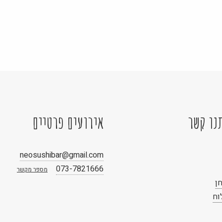
נו קשר
אירועים פרטיים
neosushibar@gmail.com
073-7821666
מספר מקשר
ן
וח